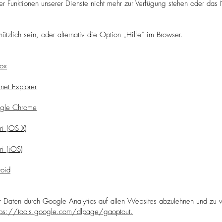
r Funktionen unserer Dienste nicht mehr zur Verfügung stehen oder das 
ützlich sein, oder alternativ die Option „Hilfe“ im Browser.
fox
rnet Explorer
ogle Chrome
ri (OS X)
ri (iOS)
roid
Daten durch Google Analytics auf allen Websites abzulehnen und zu v
tps://tools.google.com/dlpage/gaoptout.