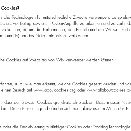
 Cookies?
liche Technologien für unterschiedliche Zwecke verwenden, beispielswe
Schutz vor Betrug sowie um Cyber-Angriffe zu erkennen und zu verhinde
n zu können; iii) um die Performance, den Betrieb und die Wirksamkeit 
en und iv) um das Nutzererlebnis zu verbessern.
lche Cookies auf Websites von Wix verwendet werden können.
fahren, u. a. wie man erkennt, welche Cookies gesetzt wurden und wie 
r einen Besuch auf
www.aboutcookies.org
oder
www.allaboutcookies.or
ich, dass der Browser Cookies grundsätzlich blockiert. Dazu müssen Nutz
dern. Diese Einstellungen befinden sich normalerweise im Menü des Br
 oder die Deaktivierung zukünftiger Cookies oder Tracking-Technologie