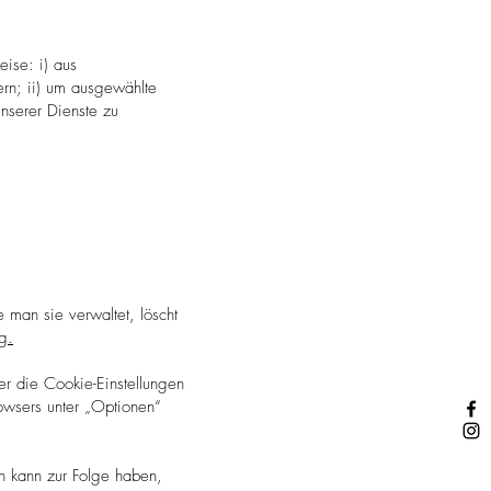
ise: i) aus
rn; ii) um ausgewählte
unserer Dienste zu
man sie verwaltet, löscht
g.
er die Cookie-Einstellungen
owsers unter „Optionen“
n kann zur Folge haben,