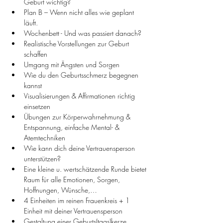
Geburt wichtig?
Plan B – Wenn nicht alles wie geplant 
läuft.
Wochenbett - Und was passiert danach?
Realistische Vorstellungen zur Geburt 
schaffen
Umgang mit Ängsten und Sorgen
Wie du den Geburtsschmerz begegnen 
kannst
Visualisierungen & Affirmationen richtig 
einsetzen
Übungen zur Körperwahrnehmung & 
Entspannung, einfache Mental- & 
Atemtechniken
Wie kann dich deine Vertrauensperson 
unterstützen?
Eine kleine u. wertschätzende Runde bietet 
Raum für alle Emotionen, Sorgen, 
Hoffnungen, Wünsche,…
4 Einheiten im reinen Frauenkreis + 1 
Einheit mit deiner Vertrauensperson
Gestaltung einer Geburts(tags)kerze